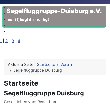
Segelfluggruppe-Duisburg e.V.
hier (f)liegt ihr richtig!
1
|
2
|
3
|
4
Aktuelle Seite:
Startseite
Verein
Segelfluggruppe Duisburg
Startseite
Segelfluggruppe Duisburg
Details
Geschrieben von:
Redaktion