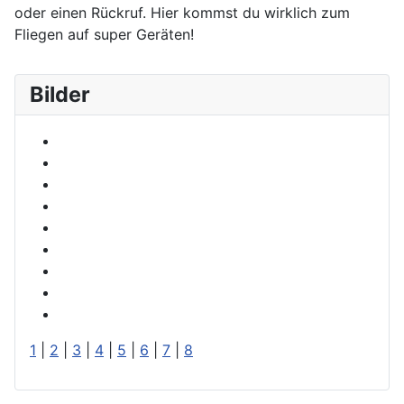
oder einen Rückruf. Hier kommst du wirklich zum
Fliegen auf super Geräten!
Bilder
1
|
2
|
3
|
4
|
5
|
6
|
7
|
8